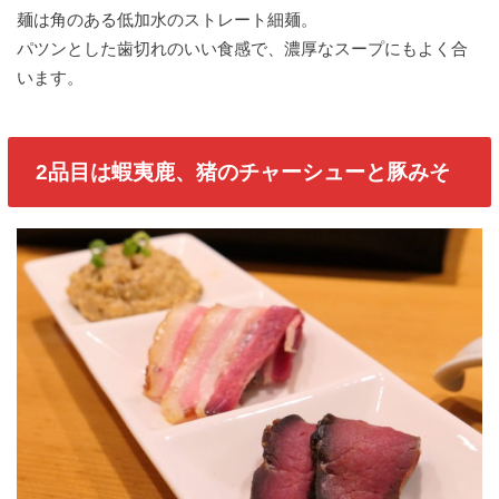
麺は角のある低加水のストレート細麺。
パツンとした歯切れのいい食感で、濃厚なスープにもよく合
います。
2品目は蝦夷鹿、猪のチャーシューと豚みそ