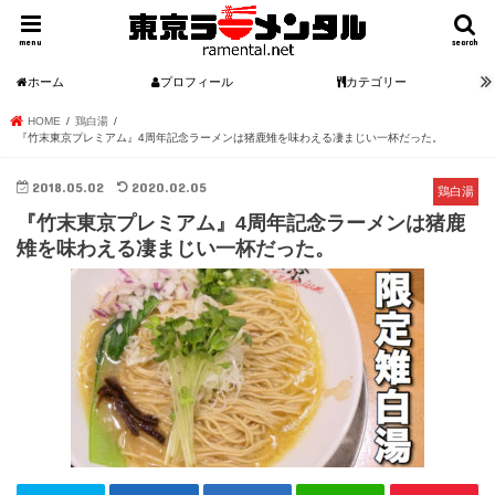
menu
search
ホーム
プロフィール
カテゴリー
HOME
鶏白湯
『竹末東京プレミアム』4周年記念ラーメンは猪鹿雉を味わえる凄まじい一杯だった。
2018.05.02
2020.02.05
鶏白湯
『竹末東京プレミアム』4周年記念ラーメンは猪鹿
雉を味わえる凄まじい一杯だった。