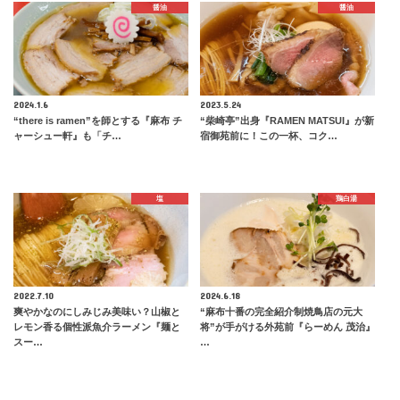
醤油
醤油
2024.1.6
2023.5.24
“there is ramen”を師とする『麻布 チ
“柴崎亭”出身『RAMEN MATSUI』が新
ャーシュー軒』も「チ…
宿御苑前に！この一杯、コク…
塩
鶏白湯
2022.7.10
2024.6.18
爽やかなのにしみじみ美味い？山椒と
“麻布十番の完全紹介制焼鳥店の元大
レモン香る個性派魚介ラーメン『麺と
将”が手がける外苑前『らーめん 茂治』
スー…
…