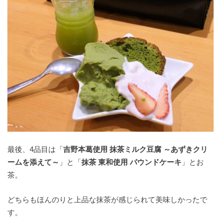
最後、4品目は「
吉野本葛使用 抹茶ミルク豆腐 ～あずきクリ
ームを添えて～
」と「
抹茶 東和使用 パウンドケーキ
」とお
茶。
どちらもほんのりと上品な抹茶が感じられて美味しかったで
す。