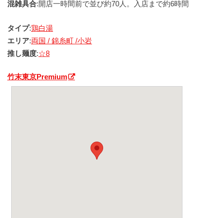
混雑具合
:開店一時間前で並び約70人。入店まで約6時間
タイプ
:
鶏白湯
エリア
:
両国 / 錦糸町 /小岩
推し麺度
:
☆8
竹末東京Premium