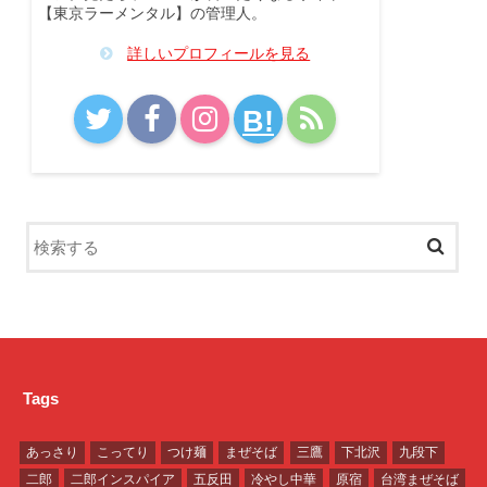
【東京ラーメンタル】の管理人。
詳しいプロフィールを見る
B!
Tags
あっさり
こってり
つけ麺
まぜそば
三鷹
下北沢
九段下
二郎
二郎インスパイア
五反田
冷やし中華
原宿
台湾まぜそば