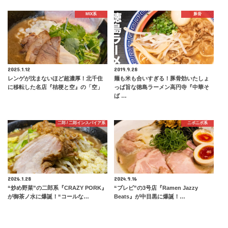
MIX系
豚骨
2025.1.12
2019.9.28
レンゲが沈まないほど超濃厚！北千住
麺も米も合いすぎる！豚骨効いたしょ
に移転した名店『桔梗と空』の「空」
っぱ旨な徳島ラーメン高円寺『中華そ
ば …
二郎 / 二郎インスパイア系
ニボニボ系
2026.1.28
2024.9.16
“炒め野菜”の二郎系『CRAZY PORK』
“ブレビ”の3号店『Ramen Jazzy
が御茶ノ水に爆誕！“コールな…
Beats』が中目黒に爆誕！…