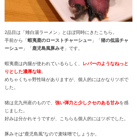
2品目は「雉白湯ラーメン」とほぼ同時にきたこちら。
手前から「
蝦夷鹿のローストチャーシュー
」「
猪の低温チャ
ーシュー
」「
鹿児島風豚みそ
」です。
蝦夷鹿は内腿が使われているらしく、
レバーのようなねっと
りとした濃厚な味
。
めちゃくちゃ野性味がありますが、個人的にはかなりツボで
した。
猪は北九州産のもので、
強い弾力と少しクセのある甘み
を感
じました。
好みは分かれそうですが、こちらも個人的にはツボでした。
豚みそは“鹿児島風”なので麦味噌でしょうか。