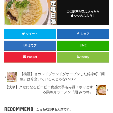
この記事が気に入ったら
いいねしよう！
ツイート
シェア
はてブ
LINE
Pocket
feedly
【検証】セカンドブランドがオープンした錦糸町『麺
魚』は今空いているんじゃないの？
【浅草】クセになるピロピロ食感の手もみ麺！ホッとす
る鶏魚介ラーメン『麺 みつヰ』
RECOMMEND
こちらの記事も人気です。