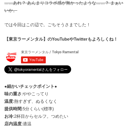
……あれ？ あんまりコラボ感が無かったような……？ まぁい
いか。
では今回はこの辺で。ごちそうさまでした！
【東京ラーメンタル】のYouTubeやTwitterもよろしくね！
●細かいチェックポイント●
味の重さ
:ややこってり
温度
:熱すぎず、ぬるくなく
提供時間
:5分くらい(標準)
お冷
:2杯目からセルフ。つめたい
店内温度
:適温