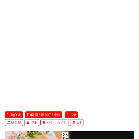
鶏白湯
両国 / 錦糸町 / 小岩
☆8
鶏白湯
押上
ややこってり
☆8